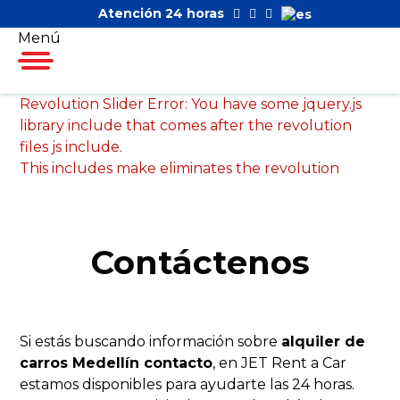
Atención 24 horas
Menú
Revolution Slider Error: You have some jquery.js
library include that comes after the revolution
files js include.
This includes make eliminates the revolution
slider libraries, and make it not work.
To fix it you can:
Contáctenos
1. In the Slider Settings -> Troubleshooting set
option:
Put JS Includes To Body
option to true.
2. Find the double jquery.js include and remove
it.
Si estás buscando información sobre
alquiler de
carros Medellín contacto
, en JET Rent a Car
estamos disponibles para ayudarte las 24 horas.