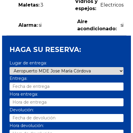
Vidrios y
Maletas:
3
Electricos
espejos:
Aire
Alarma:
si
si
acondicionado:
HAGA SU RESERVA:
Lugar de entrega:
Entrega:
Hora entrega:
Devolución:
Hora devolución: