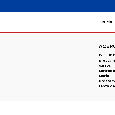
Inicio
ACER
En JET
prestam
carro
Metropo
María 
Presta
renta de