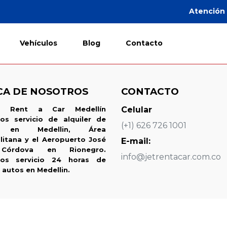
Atención 
Vehículos
Blog
Contacto
CA DE NOSOTROS
CONTACTO
 Rent a Car Medellín
Celular
os servicio de alquiler de
(+1) 626 726 1001
s en Medellin, Área
litana y el Aeropuerto José
E-mail:
Córdova en Rionegro.
info@jetrentacar.com.co
mos servicio 24 horas de
 autos en Medellin.